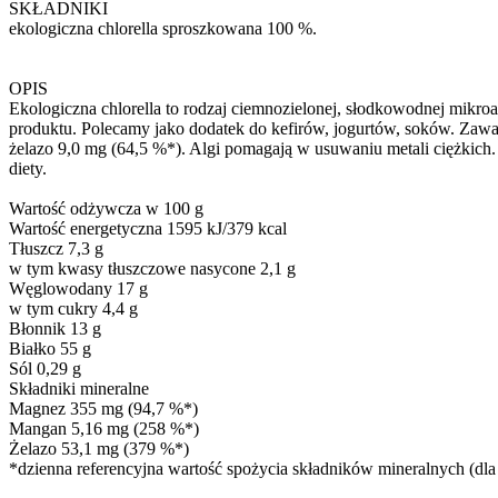
SKŁADNIKI
ekologiczna chlorella sproszkowana 100 %.
OPIS
Ekologiczna chlorella to rodzaj ciemnozielonej, słodkowodnej mikroa
produktu. Polecamy jako dodatek do kefirów, jogurtów, soków. Zawa
żelazo 9,0 mg (64,5 %*). Algi pomagają w usuwaniu metali ciężkich. 
diety.
Wartość odżywcza w 100 g
Wartość energetyczna 1595 kJ/379 kcal
Tłuszcz 7,3 g
w tym kwasy tłuszczowe nasycone 2,1 g
Węglowodany 17 g
w tym cukry 4,4 g
Błonnik 13 g
Białko 55 g
Sól 0,29 g
Składniki mineralne
Magnez 355 mg (94,7 %*)
Mangan 5,16 mg (258 %*)
Żelazo 53,1 mg (379 %*)
*dzienna referencyjna wartość spożycia składników mineralnych (dla 