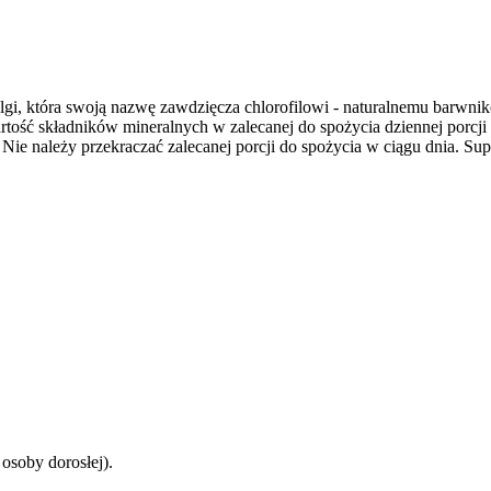
lgi, która swoją nazwę zawdzięcza chlorofilowi - naturalnemu barwniko
rtość składników mineralnych w zalecanej do spożycia dziennej porc
Nie należy przekraczać zalecanej porcji do spożycia w ciągu dnia. Su
osoby dorosłej).