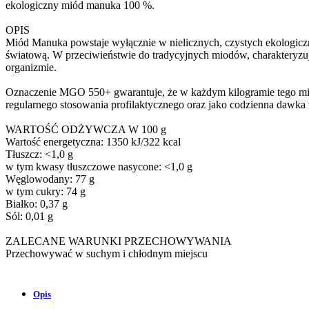
ekologiczny miód manuka 100 %.
OPIS
Miód Manuka powstaje wyłącznie w nielicznych, czystych ekologiczn
światową. W przeciwieństwie do tradycyjnych miodów, charakteryzuj
organizmie.
Oznaczenie MGO 550+ gwarantuje, że w każdym kilogramie tego miod
regularnego stosowania profilaktycznego oraz jako codzienna dawka
WARTOŚĆ ODŻYWCZA W 100 g
Wartość energetyczna: 1350 kJ/322 kcal
Tłuszcz: <1,0 g
w tym kwasy tłuszczowe nasycone: <1,0 g
Węglowodany: 77 g
w tym cukry: 74 g
Białko: 0,37 g
Sól: 0,01 g
ZALECANE WARUNKI PRZECHOWYWANIA
Przechowywać w suchym i chłodnym miejscu
Opis