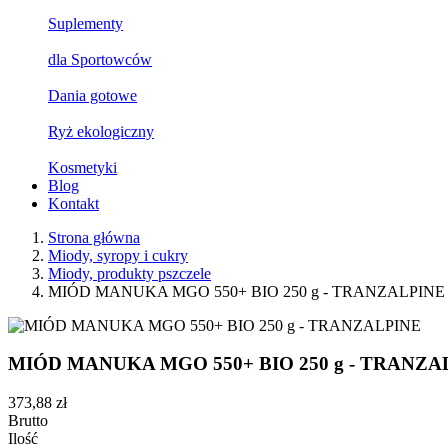
Suplementy
dla Sportowców
Dania gotowe
Ryż ekologiczny
Kosmetyki
Blog
Kontakt
Strona główna
Miody, syropy i cukry
Miody, produkty pszczele
MIÓD MANUKA MGO 550+ BIO 250 g - TRANZALPINE
MIÓD MANUKA MGO 550+ BIO 250 g - TRANZA
373,88 zł
Brutto
Ilość