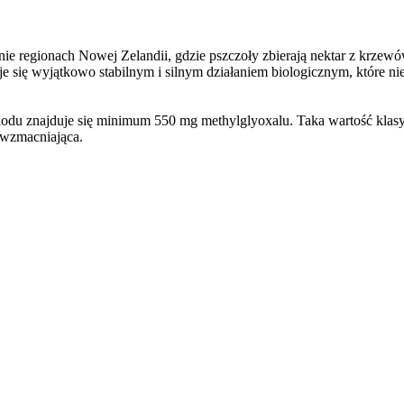
ie regionach Nowej Zelandii, gdzie pszczoły zbierają nektar z krze
e się wyjątkowo stabilnym i silnym działaniem biologicznym, które n
u znajduje się minimum 550 mg methylglyoxalu. Taka wartość klasyfi
 wzmacniająca.