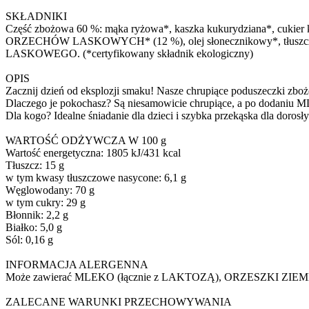
SKŁADNIKI
Część zbożowa 60 %: mąka ryżowa*, kaszka kukurydziana*, cukier k
ORZECHÓW LASKOWYCH* (12 %), olej słonecznikowy*, tłuszcz kaka
LASKOWEGO. (*certyfikowany składnik ekologiczny)
OPIS
Zacznij dzień od eksplozji smaku! Nasze chrupiące poduszeczki zbo
Dlaczego je pokochasz? Są niesamowicie chrupiące, a po dodaniu ML
Dla kogo? Idealne śniadanie dla dzieci i szybka przekąska dla dorosły
WARTOŚĆ ODŻYWCZA W 100 g
Wartość energetyczna: 1805 kJ/431 kcal
Tłuszcz: 15 g
w tym kwasy tłuszczowe nasycone: 6,1 g
Węglowodany: 70 g
w tym cukry: 29 g
Błonnik: 2,2 g
Białko: 5,0 g
Sól: 0,16 g
INFORMACJA ALERGENNA
Może zawierać MLEKO (łącznie z LAKTOZĄ), ORZESZKI ZIE
ZALECANE WARUNKI PRZECHOWYWANIA