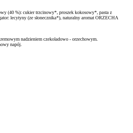
y (40 %): cukier trzcinowy*, proszek kokosowy*, pasta z
or: lecytyny (ze słonecznika*), naturalny aromat ORZECHA
nym, kremowym nadzieniem czekoladowo - orzechowym.
howy napój.