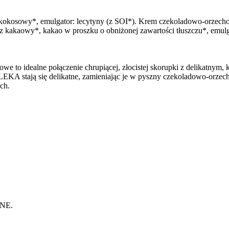
okosowy*, emulgator: lecytyny (z SOI*). Krem czekoladowo-orzechow
owy*, kakao w proszku o obniżonej zawartości tłuszczu*, emulgat
żowe to idealne połączenie chrupiącej, złocistej skorupki z delikat
EKA stają się delikatne, zamieniając je w pyszny czekoladowo-orzec
ch.
MNE.