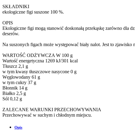
SKŁADNIKI
ekologiczne figi suszone 100 %.
OPIS
Ekologiczne figi mogą stanowić doskonałą przekąskę zarówno dla dzi
deserów.
Na suszonych figach może występować biały nalot. Jest to zjawisko n
WARTOŚĆ ODŻYWCZA W 100 g
Wartość energetyczna 1269 kJ/301 kcal
Tłuszcz 2,1 g
w tym kwasy tłuszczowe nasycone 0 g
Węglowodany 61 g
w tym cukry 37 g
Błonnik 14 g
Białko 2,5 g
Sól 0,12 g
ZALECANE WARUNKI PRZECHOWYWANIA
Przechowywać w suchym i chłodnym miejscu.
Opis