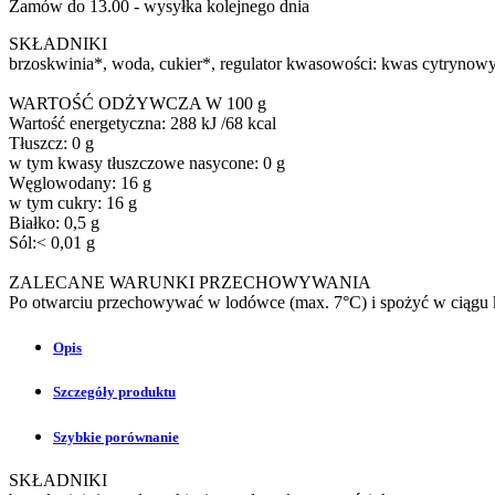
Zamów do 13.00 - wysyłka kolejnego dnia
SKŁADNIKI
brzoskwinia*, woda, cukier*, regulator kwasowości: kwas cytrynowy
WARTOŚĆ ODŻYWCZA W 100 g
Wartość energetyczna: 288 kJ /68 kcal
Tłuszcz: 0 g
w tym kwasy tłuszczowe nasycone: 0 g
Węglowodany: 16 g
w tym cukry: 16 g
Białko: 0,5 g
Sól:< 0,01 g
ZALECANE WARUNKI PRZECHOWYWANIA
Po otwarciu przechowywać w lodówce (max. 7°C) i spożyć w ciągu k
Opis
Szczegóły produktu
Szybkie porównanie
SKŁADNIKI